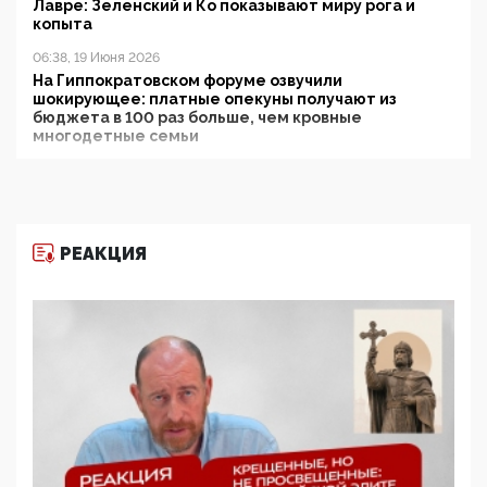
Лавре: Зеленский и Ко показывают миру рога и
копыта
06:38, 19 Июня 2026
На Гиппократовском форуме озвучили
шокирующее: платные опекуны получают из
бюджета в 100 раз больше, чем кровные
многодетные семьи
05:00, 13 Июня 2026
Разбор учебника Обществознания под редакцией
Медведева: суверенитет, традиционные ценности
и немного двоемыслия
РЕАКЦИЯ
11:53, 09 Июня 2026
Прокуратура наконец увидела экстремистскую
деятельность ИИТО ЮНЕСКО в России, но
цифроглобалисты продолжают определять
повестку в образовании
09:43, 01 Июня 2026
5G за счет здоровья граждан: Минцифры намерено
отобрать у регионов и муниципалитетов право
защищать жилые дома и социальные объекты от
ЭМИ