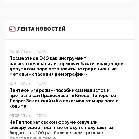
ЛЕНТА НОВОСТЕЙ
06:48, 21 Июля 2026
Посмертное ЭКО как инструмент
расчеловечивания и кормовая база извращенцев:
депутатам пора остановить нетрадиционные
методы «спасения демографии»
10:34, 07 Июля 2026
Пантеон «героям»-пособникам нацистов и
противникам Православия в Киево-Печерской
Лавре: Зеленский и Ко показывают миру рога и
копыта
06:38, 19 Июня 2026
На Гиппократовском форуме озвучили
шокирующее: платные опекуны получают из
бюджета в 100 раз больше, чем кровные
многодетные семьи