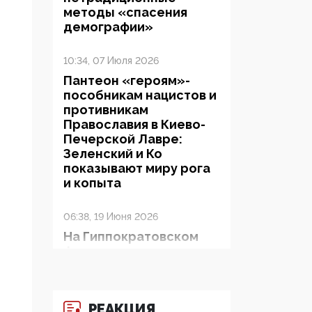
методы «спасения
демографии»
10:34, 07 Июля 2026
Пантеон «героям»-
пособникам нацистов и
противникам
Православия в Киево-
Печерской Лавре:
Зеленский и Ко
показывают миру рога
и копыта
06:38, 19 Июня 2026
На Гиппократовском
форуме озвучили
шокирующее: платные
опекуны получают из
бюджета в 100 раз
РЕАКЦИЯ
больше, чем кровные