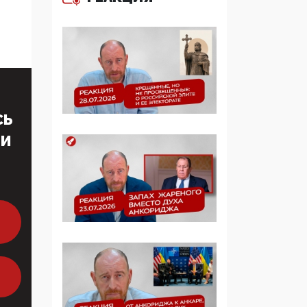
многодетные семьи
05:00, 13 Июня 2026
Разбор учебника
Обществознания под
редакцией Медведева:
суверенитет,
СЬ
традиционные
ценности и немного
ТИ
двоемыслия
11:53, 09 Июня 2026
Прокуратура наконец
увидела
экстремистскую
деятельность ИИТО
ЮНЕСКО в России, но
цифроглобалисты
продолжают
определять повестку в