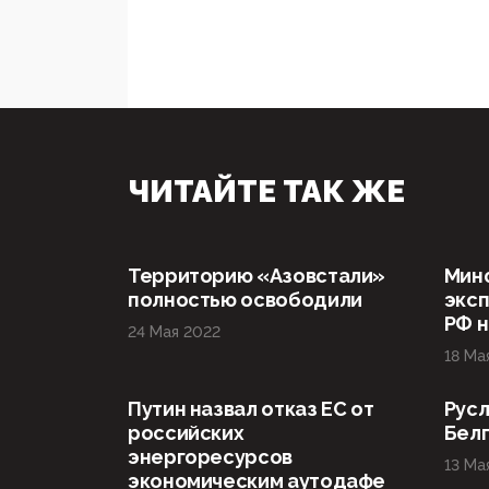
ЧИТАЙТЕ ТАК ЖЕ
Территорию «Азовстали»
Мин
полностью освободили
эксп
РФ н
24 Мая 2022
18 Ма
Путин назвал отказ ЕС от
Русл
российских
Бел
энергоресурсов
13 Ма
экономическим аутодафе