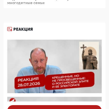
многодетные семьи
05:00, 13 Июня 2026
Разбор учебника Обществознания под редакцией
Медведева: суверенитет, традиционные ценности
и немного двоемыслия
РЕАКЦИЯ
11:53, 09 Июня 2026
Прокуратура наконец увидела экстремистскую
деятельность ИИТО ЮНЕСКО в России, но
цифроглобалисты продолжают определять
повестку в образовании
09:43, 01 Июня 2026
5G за счет здоровья граждан: Минцифры намерено
отобрать у регионов и муниципалитетов право
защищать жилые дома и социальные объекты от
ЭМИ
05:58, 26 Мая 2026
Роскомнадзор освободили от борца с
деструктивным и опасным контентом
07:39, 25 Мая 2026
Манифест против семьи и традиционных
ценностей: «Новые люди» поднимают электорат