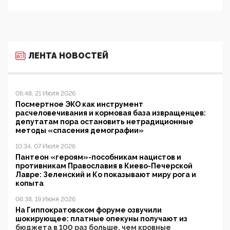
ЛЕНТА НОВОСТЕЙ
06:48, 21 Июля 2026
Посмертное ЭКО как инструмент
расчеловечивания и кормовая база извращенцев:
депутатам пора остановить нетрадиционные
методы «спасения демографии»
10:34, 07 Июля 2026
Пантеон «героям»-пособникам нацистов и
противникам Православия в Киево-Печерской
Лавре: Зеленский и Ко показывают миру рога и
копыта
06:38, 19 Июня 2026
На Гиппократовском форуме озвучили
шокирующее: платные опекуны получают из
бюджета в 100 раз больше, чем кровные