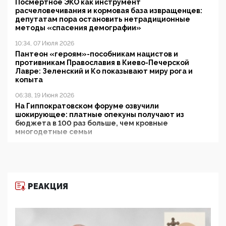
Посмертное ЭКО как инструмент
расчеловечивания и кормовая база извращенцев:
депутатам пора остановить нетрадиционные
методы «спасения демографии»
10:34, 07 Июля 2026
Пантеон «героям»-пособникам нацистов и
противникам Православия в Киево-Печерской
Лавре: Зеленский и Ко показывают миру рога и
копыта
06:38, 19 Июня 2026
На Гиппократовском форуме озвучили
шокирующее: платные опекуны получают из
бюджета в 100 раз больше, чем кровные
многодетные семьи
05:00, 13 Июня 2026
Разбор учебника Обществознания под редакцией
Медведева: суверенитет, традиционные ценности
и немного двоемыслия
РЕАКЦИЯ
11:53, 09 Июня 2026
Прокуратура наконец увидела экстремистскую
деятельность ИИТО ЮНЕСКО в России, но
цифроглобалисты продолжают определять