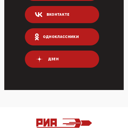
Он это ...
04:47, 10 Апреля 2026
ВКОНТАКТЕ
ИНН для переводов по СБП это первый шаг из
логических двухЗаполнение ИНН при любых
переводах по ...
03:35, 10 Апреля 2026
ОДНОКЛАССНИКИ
Суммарное вознаграждение менеджменту в 15
крупных банках по итогам 2025 года превысило 63
млрд руб. ...
03:01, 10 Апреля 2026
ДЗЕН
Террорист и убийца Буданов вальяжно сообщил,
что союзники просили Киев не наносить удары по
энергети...
01:54, 10 Апреля 2026
ПрезидентПутинвчера вечером обьявил
Пасхальное перемирие с 16 часов субботы до конца
дня Воскресен...
01:09, 10 Апреля 2026
Цифроконцлагерь работает только на
входМошенники активно пользуются аккаунтами на
Госуслугах уме...