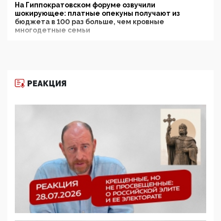
На Гиппократовском форуме озвучили
шокирующее: платные опекуны получают из
бюджета в 100 раз больше, чем кровные
многодетные семьи
05:00, 13 Июня 2026
Разбор учебника Обществознания под редакцией
Медведева: суверенитет, традиционные ценности
и немного двоемыслия
РЕАКЦИЯ
11:53, 09 Июня 2026
Прокуратура наконец увидела экстремистскую
деятельность ИИТО ЮНЕСКО в России, но
цифроглобалисты продолжают определять
повестку в образовании
09:43, 01 Июня 2026
5G за счет здоровья граждан: Минцифры намерено
отобрать у регионов и муниципалитетов право
защищать жилые дома и социальные объекты от
ЭМИ
05:58, 26 Мая 2026
Роскомнадзор освободили от борца с
деструктивным и опасным контентом