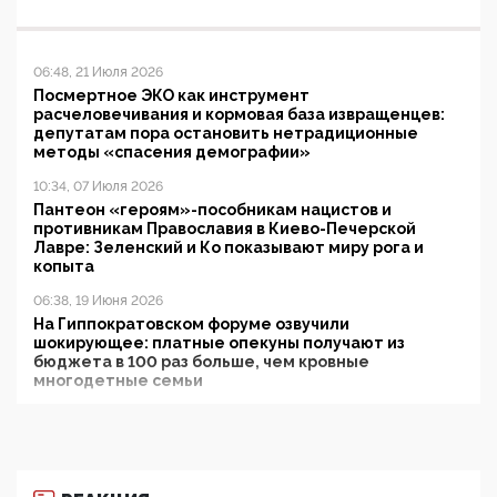
06:48, 21 Июля 2026
Посмертное ЭКО как инструмент
расчеловечивания и кормовая база извращенцев:
депутатам пора остановить нетрадиционные
методы «спасения демографии»
10:34, 07 Июля 2026
Пантеон «героям»-пособникам нацистов и
противникам Православия в Киево-Печерской
Лавре: Зеленский и Ко показывают миру рога и
копыта
06:38, 19 Июня 2026
На Гиппократовском форуме озвучили
шокирующее: платные опекуны получают из
бюджета в 100 раз больше, чем кровные
многодетные семьи
05:00, 13 Июня 2026
Разбор учебника Обществознания под редакцией
Медведева: суверенитет, традиционные ценности
и немного двоемыслия