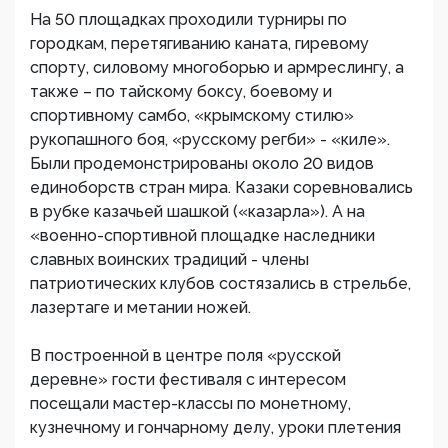
На 50 площадках проходили турниры по
городкам, перетягиванию каната, гиревому
спорту, силовому многоборью и армреслингу, а
также – по тайскому боксу, боевому и
спортивному самбо, «крымскому стилю»
рукопашного боя, «русскому регби» - «киле».
Были продемонстрированы около 20 видов
единоборств стран мира. Казаки соревновались
в рубке казачьей шашкой («казарла»). А на
«военно-спортивной площадке наследники
славных воинских традиций - члены
патриотических клубов состязались в стрельбе,
лазертаге и метании ножей.
В построенной в центре поля «русской
деревне» гости фестиваля с интересом
посещали мастер-классы по монетному,
кузнечному и гончарному делу, уроки плетения