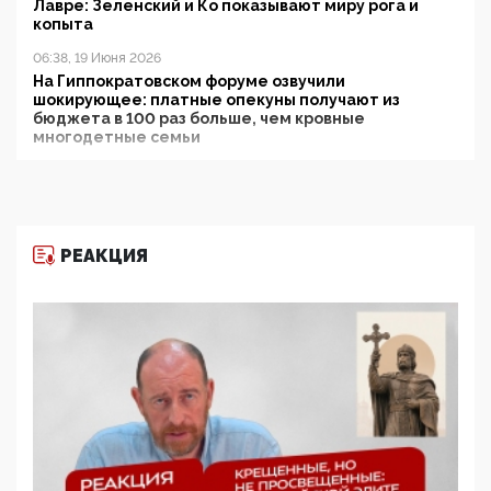
Лавре: Зеленский и Ко показывают миру рога и
копыта
06:38, 19 Июня 2026
На Гиппократовском форуме озвучили
шокирующее: платные опекуны получают из
бюджета в 100 раз больше, чем кровные
многодетные семьи
05:00, 13 Июня 2026
Разбор учебника Обществознания под редакцией
Медведева: суверенитет, традиционные ценности
и немного двоемыслия
РЕАКЦИЯ
11:53, 09 Июня 2026
Прокуратура наконец увидела экстремистскую
деятельность ИИТО ЮНЕСКО в России, но
цифроглобалисты продолжают определять
повестку в образовании
09:43, 01 Июня 2026
5G за счет здоровья граждан: Минцифры намерено
отобрать у регионов и муниципалитетов право
защищать жилые дома и социальные объекты от
ЭМИ