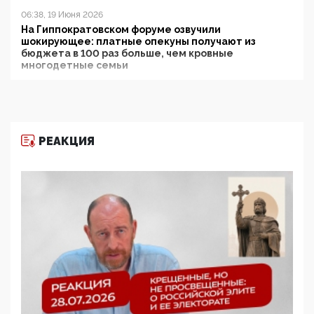
06:38, 19 Июня 2026
На Гиппократовском форуме озвучили
шокирующее: платные опекуны получают из
бюджета в 100 раз больше, чем кровные
многодетные семьи
05:00, 13 Июня 2026
Разбор учебника Обществознания под редакцией
Медведева: суверенитет, традиционные ценности
и немного двоемыслия
РЕАКЦИЯ
11:53, 09 Июня 2026
Прокуратура наконец увидела экстремистскую
деятельность ИИТО ЮНЕСКО в России, но
цифроглобалисты продолжают определять
повестку в образовании
09:43, 01 Июня 2026
5G за счет здоровья граждан: Минцифры намерено
отобрать у регионов и муниципалитетов право
защищать жилые дома и социальные объекты от
ЭМИ
05:58, 26 Мая 2026
Роскомнадзор освободили от борца с