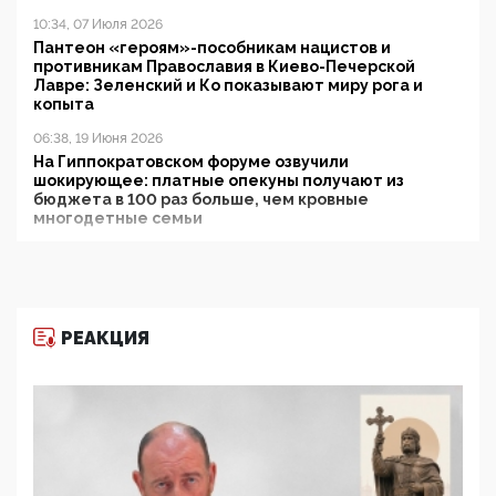
10:34, 07 Июля 2026
Пантеон «героям»-пособникам нацистов и
противникам Православия в Киево-Печерской
Лавре: Зеленский и Ко показывают миру рога и
копыта
06:38, 19 Июня 2026
На Гиппократовском форуме озвучили
шокирующее: платные опекуны получают из
бюджета в 100 раз больше, чем кровные
многодетные семьи
05:00, 13 Июня 2026
Разбор учебника Обществознания под редакцией
Медведева: суверенитет, традиционные ценности
и немного двоемыслия
РЕАКЦИЯ
11:53, 09 Июня 2026
Прокуратура наконец увидела экстремистскую
деятельность ИИТО ЮНЕСКО в России, но
цифроглобалисты продолжают определять
повестку в образовании
09:43, 01 Июня 2026
5G за счет здоровья граждан: Минцифры намерено