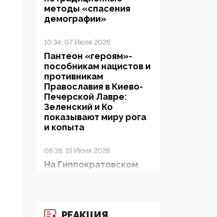
методы «спасения
демографии»
10:34, 07 Июля 2026
Пантеон «героям»-
пособникам нацистов и
противникам
Православия в Киево-
Печерской Лавре:
Зеленский и Ко
показывают миру рога
и копыта
06:38, 19 Июня 2026
На Гиппократовском
форуме озвучили
шокирующее: платные
опекуны получают из
бюджета в 100 раз
РЕАКЦИЯ
больше, чем кровные