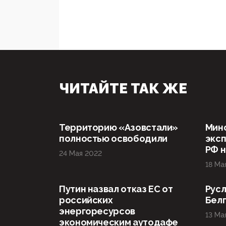
ЧИТАЙТЕ ТАК ЖЕ
Территорию «Азовстали»
Мин
полностью освободили
эксп
РФ н
24 Мая 2022
18 Ма
Путин назвал отказ ЕС от
Русл
российских
Бел
энергоресурсов
13 Ма
экономическим аутодафе