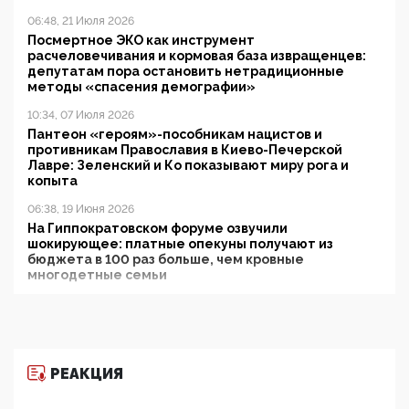
06:48, 21 Июля 2026
Посмертное ЭКО как инструмент
расчеловечивания и кормовая база извращенцев:
депутатам пора остановить нетрадиционные
методы «спасения демографии»
10:34, 07 Июля 2026
Пантеон «героям»-пособникам нацистов и
противникам Православия в Киево-Печерской
Лавре: Зеленский и Ко показывают миру рога и
копыта
06:38, 19 Июня 2026
На Гиппократовском форуме озвучили
шокирующее: платные опекуны получают из
бюджета в 100 раз больше, чем кровные
многодетные семьи
05:00, 13 Июня 2026
Разбор учебника Обществознания под редакцией
Медведева: суверенитет, традиционные ценности
и немного двоемыслия
РЕАКЦИЯ
11:53, 09 Июня 2026
Прокуратура наконец увидела экстремистскую