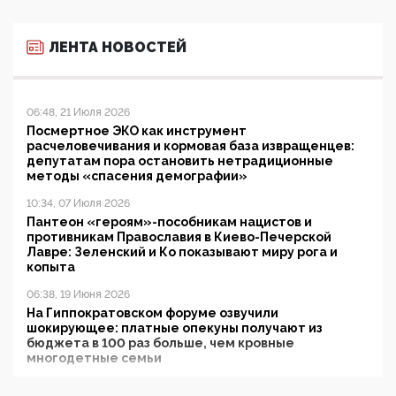
ЛЕНТА НОВОСТЕЙ
06:48, 21 Июля 2026
Посмертное ЭКО как инструмент
расчеловечивания и кормовая база извращенцев:
депутатам пора остановить нетрадиционные
методы «спасения демографии»
10:34, 07 Июля 2026
Пантеон «героям»-пособникам нацистов и
противникам Православия в Киево-Печерской
Лавре: Зеленский и Ко показывают миру рога и
копыта
06:38, 19 Июня 2026
На Гиппократовском форуме озвучили
шокирующее: платные опекуны получают из
бюджета в 100 раз больше, чем кровные
многодетные семьи
05:00, 13 Июня 2026