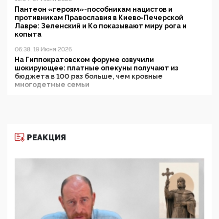
Пантеон «героям»-пособникам нацистов и
противникам Православия в Киево-Печерской
Лавре: Зеленский и Ко показывают миру рога и
копыта
06:38, 19 Июня 2026
На Гиппократовском форуме озвучили
шокирующее: платные опекуны получают из
бюджета в 100 раз больше, чем кровные
многодетные семьи
05:00, 13 Июня 2026
Разбор учебника Обществознания под редакцией
Медведева: суверенитет, традиционные ценности
и немного двоемыслия
РЕАКЦИЯ
11:53, 09 Июня 2026
Прокуратура наконец увидела экстремистскую
деятельность ИИТО ЮНЕСКО в России, но
цифроглобалисты продолжают определять
повестку в образовании
09:43, 01 Июня 2026
5G за счет здоровья граждан: Минцифры намерено
отобрать у регионов и муниципалитетов право