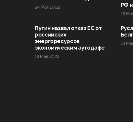
РФ н
24 Мая 2022
18 Ма
Путин назвал отказ ЕС от
Русл
российских
Бел
энергоресурсов
13 Ма
экономическим аутодафе
18 Мая 2022