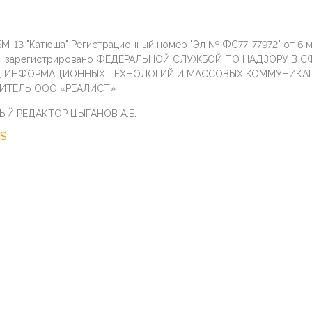
М-13 "Катюша" Регистрационный номер "Эл № ФС77-77972" от 6 
г. зарегистрировано ФЕДЕРАЛЬНОЙ СЛУЖБОЙ ПО НАДЗОРУ В С
И, ИНФОРМАЦИОННЫХ ТЕХНОЛОГИЙ И МАССОВЫХ КОММУНИКА
ИТЕЛЬ ООО «РЕАЛИСТ»
ЫЙ РЕДАКТОР ЦЫГАНОВ А.Б.
S