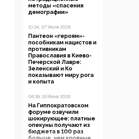
методы «спасения
демографии»
10:34, 07 Июля 2026
Пантеон «героям»-
пособникам нацистов и
противникам
Православия в Киево-
Печерской Лавре:
Зеленский и Ко
показывают миру рога
и копыта
06:38, 19 Июня 2026
На Гиппократовском
форуме озвучили
шокирующее: платные
опекуны получают из
бюджета в 100 раз
больше, чем кровные