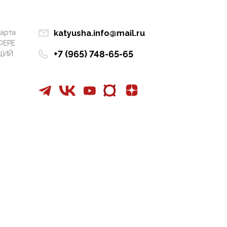
Манифест против
семьи и традиционных
ценностей: «Новые
марта
katyusha.info@mail.ru
люди» поднимают
ФЕРЕ
электорат феминисток
+7 (965) 748-65-65
ЦИЙ
на битву с
мужчинами-«бабуинам
и»
05:08, 15 Мая 2026
Эзотерика,
инфоцыганство и
лженаука под ширмой
защиты традиционных
ценностей: кто и с чем
выступал на форуме
«Россия 809. Традиции
будущего»
09:40, 06 Мая 2026