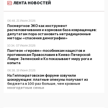
ЛЕНТА НОВОСТЕЙ
06:48, 21 Июля 2026
Посмертное ЭКО как инструмент
расчеловечивания и кормовая база извращенцев:
депутатам пора остановить нетрадиционные
методы «спасения демографии»
10:34, 07 Июля 2026
Пантеон «героям»-пособникам нацистов и
противникам Православия в Киево-Печерской
Лавре: Зеленский и Ко показывают миру рога и
копыта
06:38, 19 Июня 2026
На Гиппократовском форуме озвучили
шокирующее: платные опекуны получают из
бюджета в 100 раз больше, чем кровные
многодетные семьи
05:00, 13 Июня 2026
Разбор учебника Обществознания под редакцией
Медведева: суверенитет, традиционные ценности