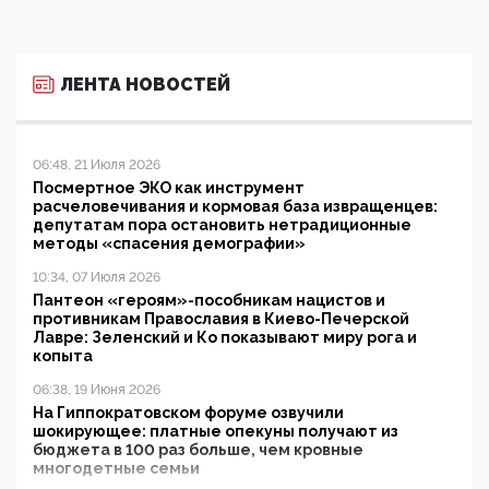
ЛЕНТА НОВОСТЕЙ
06:48, 21 Июля 2026
Посмертное ЭКО как инструмент
расчеловечивания и кормовая база извращенцев:
депутатам пора остановить нетрадиционные
методы «спасения демографии»
10:34, 07 Июля 2026
Пантеон «героям»-пособникам нацистов и
противникам Православия в Киево-Печерской
Лавре: Зеленский и Ко показывают миру рога и
копыта
06:38, 19 Июня 2026
На Гиппократовском форуме озвучили
шокирующее: платные опекуны получают из
бюджета в 100 раз больше, чем кровные
многодетные семьи