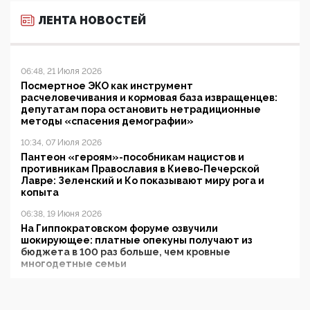
ЛЕНТА НОВОСТЕЙ
06:48, 21 Июля 2026
Посмертное ЭКО как инструмент
расчеловечивания и кормовая база извращенцев:
депутатам пора остановить нетрадиционные
методы «спасения демографии»
10:34, 07 Июля 2026
Пантеон «героям»-пособникам нацистов и
противникам Православия в Киево-Печерской
Лавре: Зеленский и Ко показывают миру рога и
копыта
06:38, 19 Июня 2026
На Гиппократовском форуме озвучили
шокирующее: платные опекуны получают из
бюджета в 100 раз больше, чем кровные
многодетные семьи
05:00, 13 Июня 2026
Разбор учебника Обществознания под редакцией