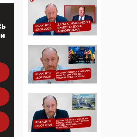
образовании
09:43, 01 Июня 2026
СЬ
5G за счет здоровья
ТИ
граждан: Минцифры
намерено отобрать у
регионов и
муниципалитетов право
защищать жилые дома
и социальные объекты
от ЭМИ
05:58, 26 Мая 2026
Роскомнадзор
освободили от борца с
деструктивным и
опасным контентом
07:39, 25 Мая 2026