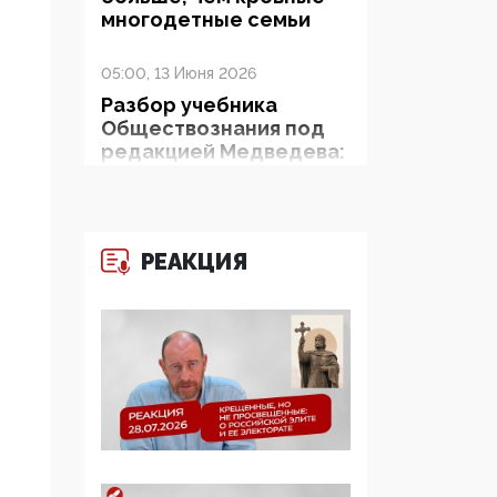
многодетные семьи
05:00, 13 Июня 2026
Разбор учебника
Обществознания под
редакцией Медведева:
суверенитет,
традиционные
ценности и немного
двоемыслия
РЕАКЦИЯ
11:53, 09 Июня 2026
Прокуратура наконец
увидела
экстремистскую
деятельность ИИТО
ЮНЕСКО в России, но
цифроглобалисты
продолжают
определять повестку в