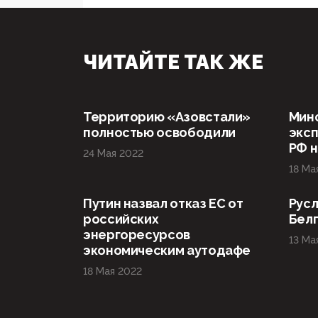
ЧИТАЙТЕ ТАК ЖЕ
Территорию «Азовстали»
Мин
полностью освободили
эксп
РФ н
24 Мая 2022
18 Ма
Путин назвал отказ ЕС от
Русл
российских
Бел
энергоресурсов
13 Ма
экономическим аутодафе
18 Мая 2022