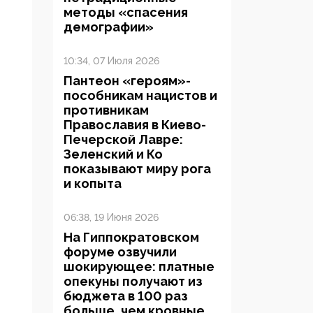
методы «спасения
демографии»
10:34, 07 Июля 2026
Пантеон «героям»-
пособникам нацистов и
противникам
Православия в Киево-
Печерской Лавре:
Зеленский и Ко
показывают миру рога
и копыта
06:38, 19 Июня 2026
На Гиппократовском
форуме озвучили
шокирующее: платные
опекуны получают из
бюджета в 100 раз
больше, чем кровные