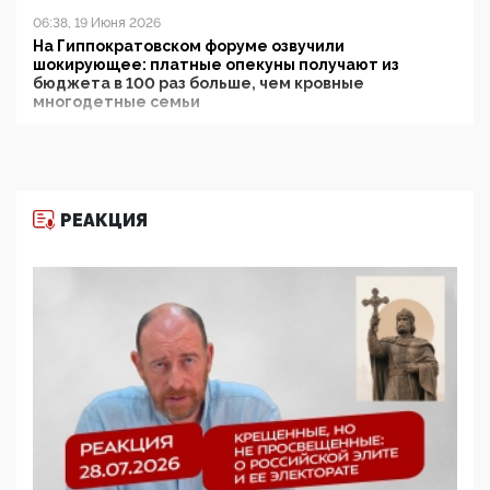
06:38, 19 Июня 2026
На Гиппократовском форуме озвучили
шокирующее: платные опекуны получают из
бюджета в 100 раз больше, чем кровные
многодетные семьи
05:00, 13 Июня 2026
Разбор учебника Обществознания под редакцией
Медведева: суверенитет, традиционные ценности
и немного двоемыслия
РЕАКЦИЯ
11:53, 09 Июня 2026
Прокуратура наконец увидела экстремистскую
деятельность ИИТО ЮНЕСКО в России, но
цифроглобалисты продолжают определять
повестку в образовании
09:43, 01 Июня 2026
5G за счет здоровья граждан: Минцифры намерено
отобрать у регионов и муниципалитетов право
защищать жилые дома и социальные объекты от
ЭМИ
05:58, 26 Мая 2026
Роскомнадзор освободили от борца с