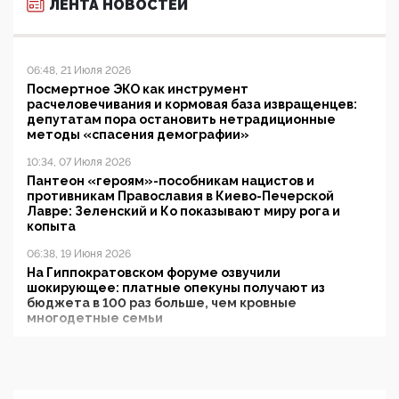
ЛЕНТА НОВОСТЕЙ
06:48, 21 Июля 2026
Посмертное ЭКО как инструмент
расчеловечивания и кормовая база извращенцев:
депутатам пора остановить нетрадиционные
методы «спасения демографии»
10:34, 07 Июля 2026
Пантеон «героям»-пособникам нацистов и
противникам Православия в Киево-Печерской
Лавре: Зеленский и Ко показывают миру рога и
копыта
06:38, 19 Июня 2026
На Гиппократовском форуме озвучили
шокирующее: платные опекуны получают из
бюджета в 100 раз больше, чем кровные
многодетные семьи
05:00, 13 Июня 2026
Разбор учебника Обществознания под редакцией
Медведева: суверенитет, традиционные ценности
и немного двоемыслия