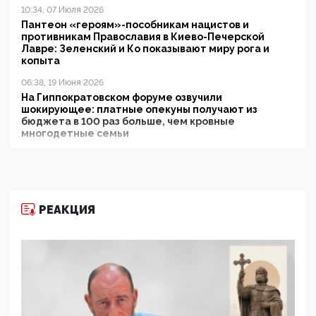
10:34, 07 Июля 2026
Пантеон «героям»-пособникам нацистов и
противникам Православия в Киево-Печерской
Лавре: Зеленский и Ко показывают миру рога и
копыта
06:38, 19 Июня 2026
На Гиппократовском форуме озвучили
шокирующее: платные опекуны получают из
бюджета в 100 раз больше, чем кровные
многодетные семьи
05:00, 13 Июня 2026
Разбор учебника Обществознания под редакцией
Медведева: суверенитет, традиционные ценности
и немного двоемыслия
РЕАКЦИЯ
11:53, 09 Июня 2026
Прокуратура наконец увидела экстремистскую
деятельность ИИТО ЮНЕСКО в России, но
цифроглобалисты продолжают определять
повестку в образовании
09:43, 01 Июня 2026
5G за счет здоровья граждан: Минцифры намерено
отобрать у регионов и муниципалитетов право