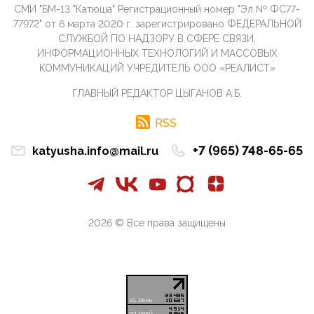
СМИ "БМ-13 "Катюша" Регистрационный номер "Эл № ФС77-
09:40, 10 Апреля 2026
77972" от 6 марта 2020 г. зарегистрировано ФЕДЕРАЛЬНОЙ
Честно говоря, ситуация с продвижением через
СЛУЖБОЙ ПО НАДЗОРУ В СФЕРЕ СВЯЗИ,
российские крупнейшие СМИ персоны Эррола
ИНФОРМАЦИОННЫХ ТЕХНОЛОГИЙ И МАССОВЫХ
Маска (отца Ил...
КОММУНИКАЦИЙ УЧРЕДИТЕЛЬ ООО «РЕАЛИСТ»
07:11, 10 Апреля 2026
ГЛАВНЫЙ РЕДАКТОР ЦЫГАНОВ А.Б.
Те, кто стоят за массовым завозом в Россию
инокультурных мигрантов, в общем-то понимают,
что делают ...
RSS
09:34, 09 Апреля 2026
+7 (965) 748-65-65
katyusha.info@mail.ru
Благодаря знакомым, стали известны подробности
истории с белгородскими "Орланами",которые
сбили свыш...
09:01, 09 Апреля 2026
Снова о главном на фронте. Противник вновь
2026 © Все права защищены
захватил "малое небо" на украинском ТВД.
Противник расшир...
08:05, 09 Апреля 2026
В Национальной системе платежных карт (НСПК)
заботливо уточниили, что ИНН при переводах по
СБП не ну...