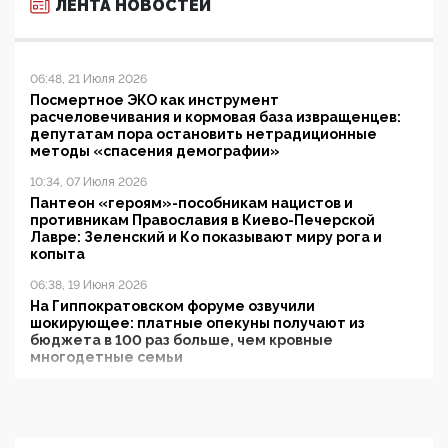
ЛЕНТА НОВОСТЕЙ
06:48, 21 Июля 2026
Посмертное ЭКО как инструмент
расчеловечивания и кормовая база извращенцев:
депутатам пора остановить нетрадиционные
методы «спасения демографии»
10:34, 07 Июля 2026
Пантеон «героям»-пособникам нацистов и
противникам Православия в Киево-Печерской
Лавре: Зеленский и Ко показывают миру рога и
копыта
06:38, 19 Июня 2026
На Гиппократовском форуме озвучили
шокирующее: платные опекуны получают из
бюджета в 100 раз больше, чем кровные
многодетные семьи
05:00, 13 Июня 2026
Разбор учебника Обществознания под редакцией
Медведева: суверенитет, традиционные ценности
и немного двоемыслия