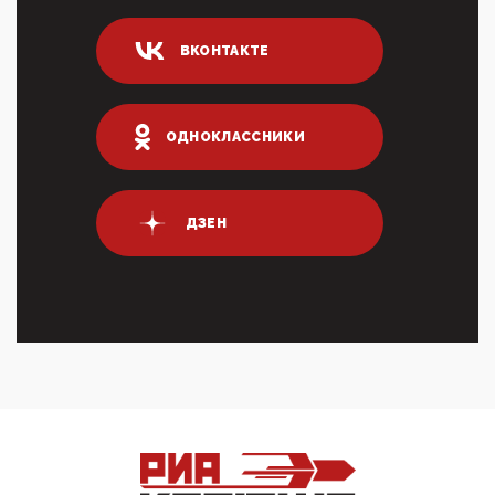
04:47, 10 Апреля 2026
ВКОНТАКТЕ
ИНН для переводов по СБП это первый шаг из
логических двухЗаполнение ИНН при любых
переводах по ...
03:35, 10 Апреля 2026
ОДНОКЛАССНИКИ
Суммарное вознаграждение менеджменту в 15
крупных банках по итогам 2025 года превысило 63
млрд руб. ...
03:01, 10 Апреля 2026
ДЗЕН
Террорист и убийца Буданов вальяжно сообщил,
что союзники просили Киев не наносить удары по
энергети...
01:54, 10 Апреля 2026
ПрезидентПутинвчера вечером обьявил
Пасхальное перемирие с 16 часов субботы до конца
дня Воскресен...
01:09, 10 Апреля 2026
Цифроконцлагерь работает только на
входМошенники активно пользуются аккаунтами на
Госуслугах уме...