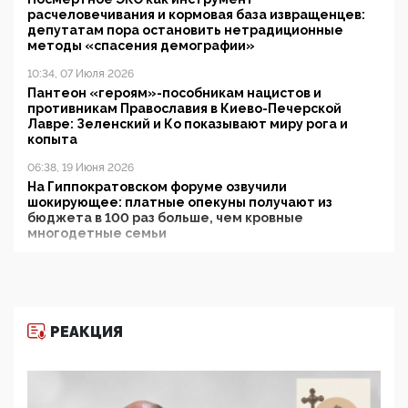
расчеловечивания и кормовая база извращенцев:
депутатам пора остановить нетрадиционные
методы «спасения демографии»
10:34, 07 Июля 2026
Пантеон «героям»-пособникам нацистов и
противникам Православия в Киево-Печерской
Лавре: Зеленский и Ко показывают миру рога и
копыта
06:38, 19 Июня 2026
На Гиппократовском форуме озвучили
шокирующее: платные опекуны получают из
бюджета в 100 раз больше, чем кровные
многодетные семьи
05:00, 13 Июня 2026
Разбор учебника Обществознания под редакцией
Медведева: суверенитет, традиционные ценности
и немного двоемыслия
РЕАКЦИЯ
11:53, 09 Июня 2026
Прокуратура наконец увидела экстремистскую
деятельность ИИТО ЮНЕСКО в России, но
цифроглобалисты продолжают определять
повестку в образовании