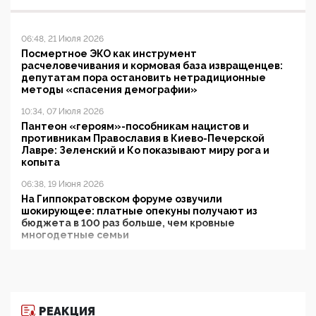
06:48, 21 Июля 2026
Посмертное ЭКО как инструмент
расчеловечивания и кормовая база извращенцев:
депутатам пора остановить нетрадиционные
методы «спасения демографии»
10:34, 07 Июля 2026
Пантеон «героям»-пособникам нацистов и
противникам Православия в Киево-Печерской
Лавре: Зеленский и Ко показывают миру рога и
копыта
06:38, 19 Июня 2026
На Гиппократовском форуме озвучили
шокирующее: платные опекуны получают из
бюджета в 100 раз больше, чем кровные
многодетные семьи
05:00, 13 Июня 2026
Разбор учебника Обществознания под редакцией
Медведева: суверенитет, традиционные ценности
и немного двоемыслия
РЕАКЦИЯ