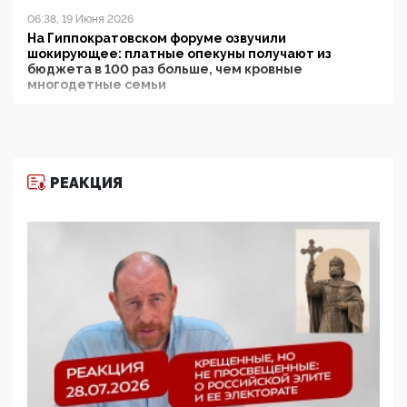
06:38, 19 Июня 2026
На Гиппократовском форуме озвучили
шокирующее: платные опекуны получают из
бюджета в 100 раз больше, чем кровные
многодетные семьи
05:00, 13 Июня 2026
Разбор учебника Обществознания под редакцией
Медведева: суверенитет, традиционные ценности
и немного двоемыслия
РЕАКЦИЯ
11:53, 09 Июня 2026
Прокуратура наконец увидела экстремистскую
деятельность ИИТО ЮНЕСКО в России, но
цифроглобалисты продолжают определять
повестку в образовании
09:43, 01 Июня 2026
5G за счет здоровья граждан: Минцифры намерено
отобрать у регионов и муниципалитетов право
защищать жилые дома и социальные объекты от
ЭМИ
05:58, 26 Мая 2026
Роскомнадзор освободили от борца с