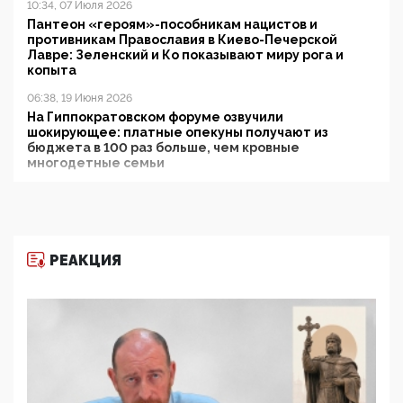
10:34, 07 Июля 2026
Пантеон «героям»-пособникам нацистов и
противникам Православия в Киево-Печерской
Лавре: Зеленский и Ко показывают миру рога и
копыта
06:38, 19 Июня 2026
На Гиппократовском форуме озвучили
шокирующее: платные опекуны получают из
бюджета в 100 раз больше, чем кровные
многодетные семьи
05:00, 13 Июня 2026
Разбор учебника Обществознания под редакцией
Медведева: суверенитет, традиционные ценности
и немного двоемыслия
РЕАКЦИЯ
11:53, 09 Июня 2026
Прокуратура наконец увидела экстремистскую
деятельность ИИТО ЮНЕСКО в России, но
цифроглобалисты продолжают определять
повестку в образовании
09:43, 01 Июня 2026
5G за счет здоровья граждан: Минцифры намерено
отобрать у регионов и муниципалитетов право