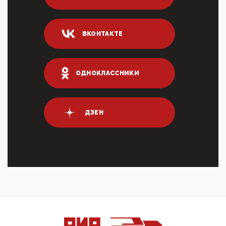
Он это ...
04:47, 10 Апреля 2026
ВКОНТАКТЕ
ИНН для переводов по СБП это первый шаг из
логических двухЗаполнение ИНН при любых
переводах по ...
03:35, 10 Апреля 2026
ОДНОКЛАССНИКИ
Суммарное вознаграждение менеджменту в 15
крупных банках по итогам 2025 года превысило 63
млрд руб. ...
03:01, 10 Апреля 2026
ДЗЕН
Террорист и убийца Буданов вальяжно сообщил,
что союзники просили Киев не наносить удары по
энергети...
01:54, 10 Апреля 2026
ПрезидентПутинвчера вечером обьявил
Пасхальное перемирие с 16 часов субботы до конца
дня Воскресен...
01:09, 10 Апреля 2026
Цифроконцлагерь работает только на
входМошенники активно пользуются аккаунтами на
Госуслугах уме...