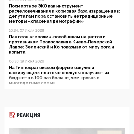
Посмертное ЭКО как инструмент
расчеловечивания и кормовая база извращенцев:
депутатам пора остановить нетрадиционные
методы «спасения демографии»
10:34, 07 Июля 2026
Пантеон «героям»-пособникам нацистов и
противникам Православия в Киево-Печерской
Лавре: Зеленский и Ко показывают миру рога и
копыта
06:38, 19 Июня 2026
На Гиппократовском форуме озвучили
шокирующее: платные опекуны получают из
бюджета в 100 раз больше, чем кровные
многодетные семьи
05:00, 13 Июня 2026
Разбор учебника Обществознания под редакцией
Медведева: суверенитет, традиционные ценности
и немного двоемыслия
РЕАКЦИЯ
11:53, 09 Июня 2026
Прокуратура наконец увидела экстремистскую
деятельность ИИТО ЮНЕСКО в России, но