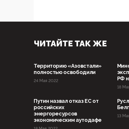
ЧИТАЙТЕ ТАК ЖЕ
Территорию «Азовстали»
Мин
полностью освободили
эксп
РФ н
24 Мая 2022
18 Ма
Путин назвал отказ ЕС от
Русл
российских
Бел
энергоресурсов
13 Ма
экономическим аутодафе
18 Мая 2022