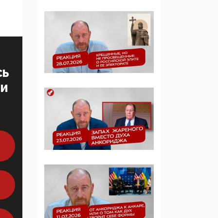
многодетные семьи
05:00, 13 Июня 2026
Разбор учебника
Обществознания под
редакцией Медведева:
СЬ
суверенитет,
традиционные
ТИ
ценности и немного
двоемыслия
11:53, 09 Июня 2026
Прокуратура наконец
увидела
экстремистскую
деятельность ИИТО
ЮНЕСКО в России, но
цифроглобалисты
продолжают
определять повестку в