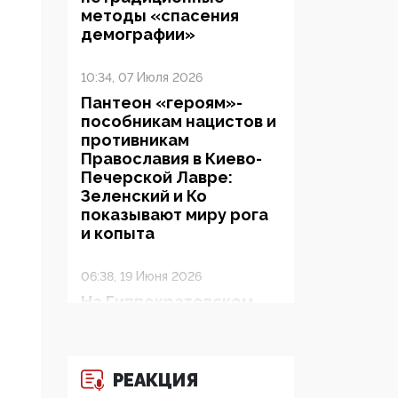
методы «спасения
демографии»
10:34, 07 Июля 2026
Пантеон «героям»-
пособникам нацистов и
противникам
Православия в Киево-
Печерской Лавре:
Зеленский и Ко
показывают миру рога
и копыта
06:38, 19 Июня 2026
На Гиппократовском
форуме озвучили
шокирующее: платные
опекуны получают из
бюджета в 100 раз
РЕАКЦИЯ
больше, чем кровные