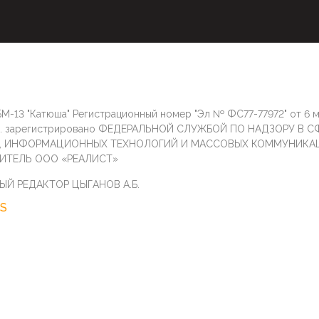
М-13 "Катюша" Регистрационный номер "Эл № ФС77-77972" от 6 
г. зарегистрировано ФЕДЕРАЛЬНОЙ СЛУЖБОЙ ПО НАДЗОРУ В С
И, ИНФОРМАЦИОННЫХ ТЕХНОЛОГИЙ И МАССОВЫХ КОММУНИКА
ИТЕЛЬ ООО «РЕАЛИСТ»
ЫЙ РЕДАКТОР ЦЫГАНОВ А.Б.
S