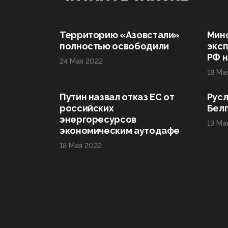
Территорию «Азовстали»
Мин
полностью освободили
эксп
РФ н
24 Мая 2022
18 Ма
Путин назвал отказ ЕС от
Русл
российских
Бел
энергоресурсов
13 Ма
экономическим аутодафе
18 Мая 2022