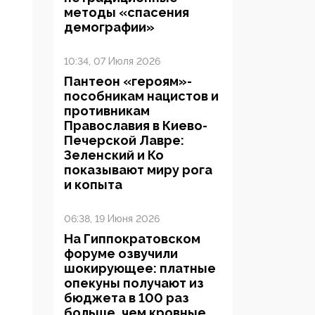
методы «спасения
демографии»
10:34, 07 Июля 2026
Пантеон «героям»-
пособникам нацистов и
противникам
Православия в Киево-
Печерской Лавре:
Зеленский и Ко
показывают миру рога
и копыта
06:38, 19 Июня 2026
На Гиппократовском
форуме озвучили
шокирующее: платные
опекуны получают из
бюджета в 100 раз
больше, чем кровные