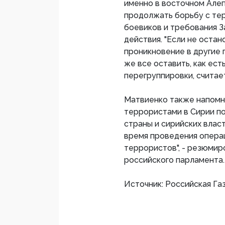
именно в восточном Алеп
продолжать борьбу с те
боевиков и требования 
действия. "Если не оста
проникновение в другие г
же все оставить, как ест
перегруппировки, считае
Матвиенко также напомни
террористами в Сирии по
страны и сирийских влас
время проведения опера
террористов", - резюмир
российского парламента.
Источник: Российская Га