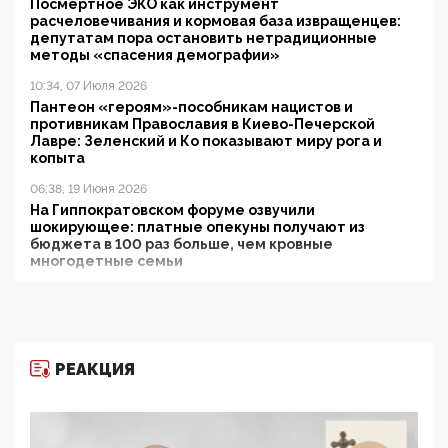
Посмертное ЭКО как инструмент
расчеловечивания и кормовая база извращенцев:
депутатам пора остановить нетрадиционные
методы «спасения демографии»
10:34, 07 Июля 2026
Пантеон «героям»-пособникам нацистов и
противникам Православия в Киево-Печерской
Лавре: Зеленский и Ко показывают миру рога и
копыта
06:38, 19 Июня 2026
На Гиппократовском форуме озвучили
шокирующее: платные опекуны получают из
бюджета в 100 раз больше, чем кровные
многодетные семьи
05:00, 13 Июня 2026
Разбор учебника Обществознания под редакцией
Медведева: суверенитет, традиционные ценности
и немного двоемыслия
РЕАКЦИЯ
11:53, 09 Июня 2026
Прокуратура наконец увидела экстремистскую
деятельность ИИТО ЮНЕСКО в России, но
цифроглобалисты продолжают определять