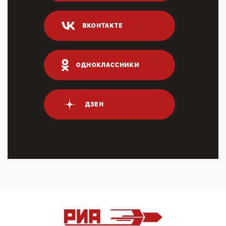
Он это ...
04:47, 10 Апреля 2026
ВКОНТАКТЕ
ИНН для переводов по СБП это первый шаг из
логических двухЗаполнение ИНН при любых
переводах по ...
03:35, 10 Апреля 2026
ОДНОКЛАССНИКИ
Суммарное вознаграждение менеджменту в 15
крупных банках по итогам 2025 года превысило 63
млрд руб. ...
03:01, 10 Апреля 2026
ДЗЕН
Террорист и убийца Буданов вальяжно сообщил,
что союзники просили Киев не наносить удары по
энергети...
01:54, 10 Апреля 2026
ПрезидентПутинвчера вечером обьявил
Пасхальное перемирие с 16 часов субботы до конца
дня Воскресен...
01:09, 10 Апреля 2026
Цифроконцлагерь работает только на
входМошенники активно пользуются аккаунтами на
Госуслугах уме...