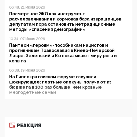
06:48, 21 Июля 2026
Посмертное ЭКО как инструмент
расчеловечивания и кормовая база извращенцев:
депутатам пора остановить нетрадиционные
методы «спасения демографии»
10:34, 07 Июля 2026
Пантеон «героям»-пособникам нацистов и
противникам Православия в Киево-Печерской
Лавре: Зеленский и Ко показывают миру рога и
копыта
06:38, 19 Июня 2026
На Гиппократовском форуме озвучили
шокирующее: платные опекуны получают из
бюджета в 100 раз больше, чем кровные
многодетные семьи
05:00, 13 Июня 2026
Разбор учебника Обществознания под редакцией
Медведева: суверенитет, традиционные ценности
и немного двоемыслия
РЕАКЦИЯ
11:53, 09 Июня 2026
Прокуратура наконец увидела экстремистскую