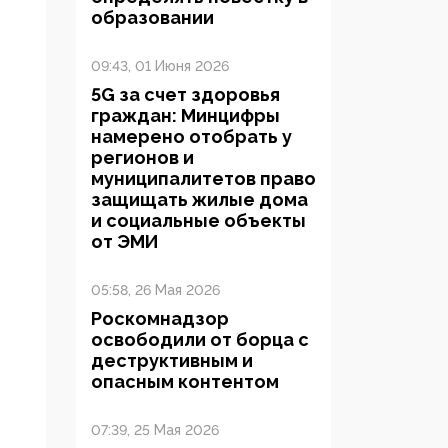
образовании
09:43, 01 Июня 2026
5G за счет здоровья
граждан: Минцифры
намерено отобрать у
регионов и
муниципалитетов право
защищать жилые дома
и социальные объекты
от ЭМИ
05:58, 26 Мая 2026
Роскомнадзор
освободили от борца с
деструктивным и
опасным контентом
07:39, 25 Мая 2026