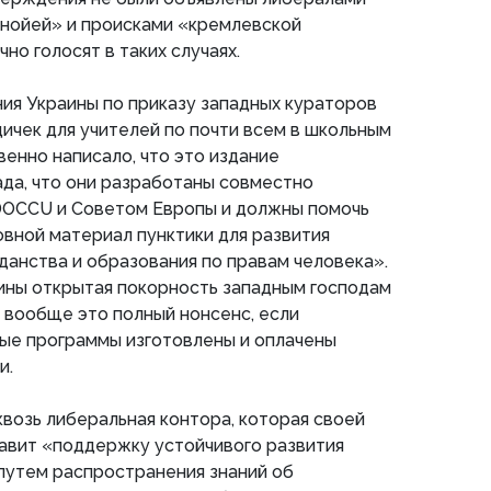
анойей» и происками «кремлевской
чно голосят в таких случаях.
ия Украины по приказу западных кураторов
ичек для учителей по почти всем в школьным
венно написало, что это издание
да, что они разработаны совместно
OCCU и Советом Европы и должны помочь
овной материал пунктики для развития
анства и образования по правам человека».
ины открытая покорность западным господам
я вообще это полный нонсенс, если
ые программы изготовлены и оплачены
и.
возь либеральная контора, которая своей
авит «поддержку устойчивого развития
путем распространения знаний об