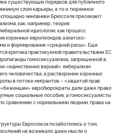
тика существующих порядков для публичного
 минимум слом карьеры, а то и тюремное
еспощадно чиновники Брюсселя пресекают
ализма, как, например, теория
беральной идеологии, как процесс
ия коренных европеоидов азиатско-
ми и формирования «средней расы». Еще
тся критика практикуемой правительствами ЕС
пропаганды гомосексуализма, запрещенной в
том «единственно верный» либерализм
его человечества, а растворение коренных
ропы в потоке мигрантов – «защитой прав
 «беженцам» евробюрократы дали даже право
крупные социальные пособия, а гомосексуалисты
по сравнению с нормальными людьми, права на
труктуры Евросоюза позаботились о том,
околений не возникало даже мысли о