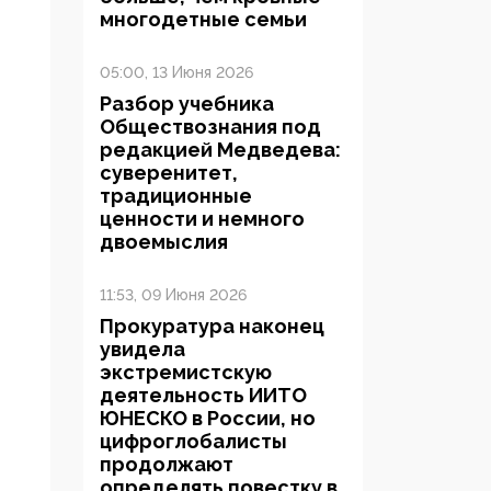
многодетные семьи
05:00, 13 Июня 2026
Разбор учебника
Обществознания под
редакцией Медведева:
суверенитет,
традиционные
ценности и немного
двоемыслия
11:53, 09 Июня 2026
Прокуратура наконец
увидела
экстремистскую
деятельность ИИТО
ЮНЕСКО в России, но
цифроглобалисты
продолжают
определять повестку в