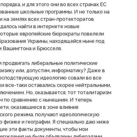
порядка, и для этого они во всех странах ЕС
ванные школьные программы. И не только на
 и на землях всех стран-протекторатов
далось найти в интернете новые
 которые европейские бюрократы повелели
бразования Украины, находящейся ныне под
 Вашингтона и Брюсселя.
и продвигать либеральные политические
физику или, допустим, информатику? Даже в
господствующую идеологию совали во все
ки все-таки оставались скорее нейтральными,
лючением. Но, оказывается, тот тоталитаризм
м по сравнению с нынешним. И теперь
ети, оказавшиеся в зоне влияния
ского режима, получают идеологическую
о физике и географии. Я специально даю ниже
ие эти факты документы, чтобы мои
ерждения не были объявлены либералами