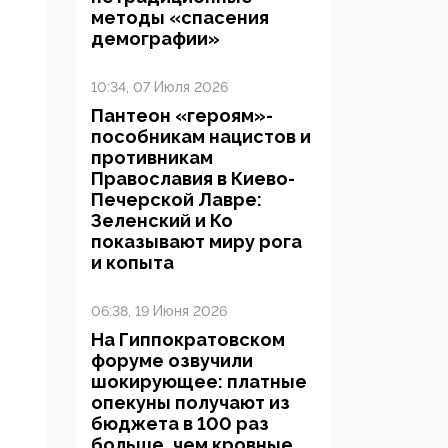
методы «спасения
демографии»
10:34, 07 Июля 2026
Пантеон «героям»-
пособникам нацистов и
противникам
Православия в Киево-
Печерской Лавре:
Зеленский и Ко
показывают миру рога
и копыта
06:38, 19 Июня 2026
На Гиппократовском
форуме озвучили
шокирующее: платные
опекуны получают из
бюджета в 100 раз
больше, чем кровные