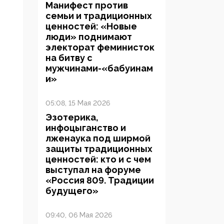
Манифест против
семьи и традиционных
ценностей: «Новые
люди» поднимают
электорат феминисток
на битву с
мужчинами-«бабуинам
и»
05:08, 15 Мая 2026
Эзотерика,
инфоцыганство и
лженаука под ширмой
защиты традиционных
ценностей: кто и с чем
выступал на форуме
«Россия 809. Традиции
будущего»
09:40, 06 Мая 2026