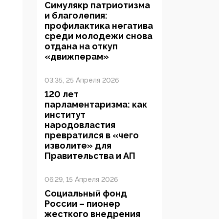
Симулякр патриотизма
и благолепия:
профилактика негатива
среди молодежи снова
отдана на откуп
«движперам»
03:35, 25 Апреля 2026
120 лет
парламентаризма: как
институт
народовластия
превратился в «чего
изволите» для
Правительства и АП
06:29, 15 Апреля 2026
Социальный фонд
России – пионер
жесткого внедрения