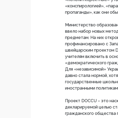
«конспирологией», «пар
пропаганды», как они обы
Министерство образован
ввело набор новых метод
предметам. На них откро
профинансировано с Запа
швейцарским проектом D
учителям включить в осн
«демократического гражд
Для «независимой» Укра
давно стала нормой, хот
государственные школьн
иностранными политикам
Проект DOCCU – это наск
декларируемой целью ст
гражданского общества 