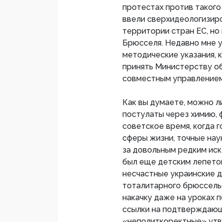
протестах против такого 
ввели сверхидеологизиро
территории стран ЕС, но
Брюсселя. Недавно мне у
методические указания,
принять Министерству о
совместным управлением
Как вы думаете, можно л
постулаты через химию, 
советское время, когда 
сферы жизни, точные нау
за довольным редким иск
был еще детским лепето
несчастные украинские д
тоталитарного брюссель
накачку даже на уроках п
ссылки на подтверждающ
«неполиткоректные» утв