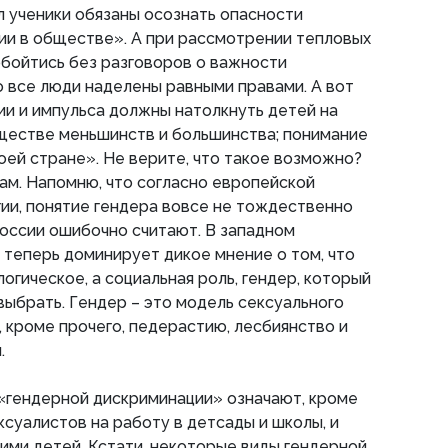
л ученики обязаны осознать опасности
ии в обществе». А при рассмотрении тепловых
 обойтись без разговоров о важности
то все люди наделены равными правами. А вот
ии и импульса должны натолкнуть детей на
бществе меньшинств и большинства; понимание
оей стране». Не верите, что такое возможно?
ам. Напомню, что согласно европейской
ии, понятие гендера вовсе не тождественно
 России ошибочно считают. В западном
теперь доминирует дикое мнение о том, что
логическое, а социальная роль, гендер, который
ыбрать. Гендер – это модель сексуального
 кроме прочего, педерастию, лесбиянство и
.
«гендерной дискриминации» означают, кроме
ксуалистов на работу в детсады и школы, и
ими детей. Кстати, некоторые виды гендерной