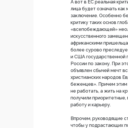
А вот в ЕС реальная кри
лица будет означать как
заключение. Особенно б
критику таких основ глоб
«всепобеждающей» неоли
искусственного замещен
африканскими пришельца
более сурово преследуе
и США государственной 
России по закону. При э
объявлен сбычей мечт вс
христианских народов Ев
беженцев». Причем этим
не работать, а жить на 
получили приоритетные, 
работу и карьеру.
Впрочем, руководящие с
чтобы у подрастающих п