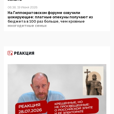
06:38, 19 Июня 2026
На Гиппократовском форуме озвучили
шокирующее: платные опекуны получают из
бюджета в 100 раз больше, чем кровные
многодетные семьи
05:00, 13 Июня 2026
Разбор учебника Обществознания под редакцией
Медведева: суверенитет, традиционные ценности
и немного двоемыслия
РЕАКЦИЯ
11:53, 09 Июня 2026
Прокуратура наконец увидела экстремистскую
деятельность ИИТО ЮНЕСКО в России, но
цифроглобалисты продолжают определять
повестку в образовании
09:43, 01 Июня 2026
5G за счет здоровья граждан: Минцифры намерено
отобрать у регионов и муниципалитетов право
защищать жилые дома и социальные объекты от
ЭМИ
05:58, 26 Мая 2026
Роскомнадзор освободили от борца с