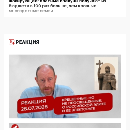
шокирующее: платные опекуны получают из
бюджета в 100 раз больше, чем кровные
многодетные семьи
05:00, 13 Июня 2026
Разбор учебника Обществознания под редакцией
Медведева: суверенитет, традиционные ценности
и немного двоемыслия
РЕАКЦИЯ
11:53, 09 Июня 2026
Прокуратура наконец увидела экстремистскую
деятельность ИИТО ЮНЕСКО в России, но
цифроглобалисты продолжают определять
повестку в образовании
09:43, 01 Июня 2026
5G за счет здоровья граждан: Минцифры намерено
отобрать у регионов и муниципалитетов право
защищать жилые дома и социальные объекты от
ЭМИ
05:58, 26 Мая 2026
Роскомнадзор освободили от борца с
деструктивным и опасным контентом
07:39, 25 Мая 2026