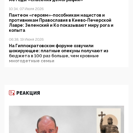
10:34, 07 Июля 2026
Пантеон «героям»-пособникам нацистов и
противникам Православия в Киево-Печерской
Лавре: Зеленский и Ко показывают миру рога и
копыта
06:38, 19 Июня 2026
На Гиппократовском форуме озвучили
шокирующее: платные опекуны получают из
бюджета в 100 раз больше, чем кровные
многодетные семьи
05:00, 13 Июня 2026
Разбор учебника Обществознания под редакцией
Медведева: суверенитет, традиционные ценности
и немного двоемыслия
РЕАКЦИЯ
11:53, 09 Июня 2026
Прокуратура наконец увидела экстремистскую
деятельность ИИТО ЮНЕСКО в России, но
цифроглобалисты продолжают определять
повестку в образовании
09:43, 01 Июня 2026
5G за счет здоровья граждан: Минцифры намерено