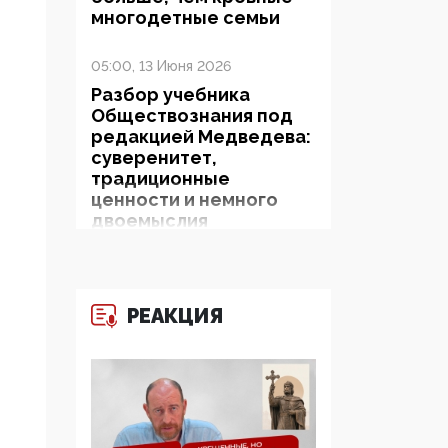
многодетные семьи
05:00, 13 Июня 2026
Разбор учебника
Обществознания под
редакцией Медведева:
суверенитет,
традиционные
ценности и немного
двоемыслия
11:53, 09 Июня 2026
Прокуратура наконец
РЕАКЦИЯ
увидела
экстремистскую
деятельность ИИТО
ЮНЕСКО в России, но
цифроглобалисты
продолжают
определять повестку в