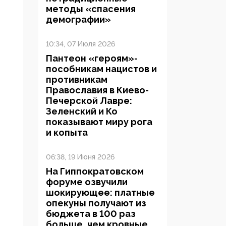
методы «спасения
демографии»
10:34, 07 Июля 2026
Пантеон «героям»-
пособникам нацистов и
противникам
Православия в Киево-
Печерской Лавре:
Зеленский и Ко
показывают миру рога
и копыта
06:38, 19 Июня 2026
На Гиппократовском
форуме озвучили
шокирующее: платные
опекуны получают из
бюджета в 100 раз
больше, чем кровные