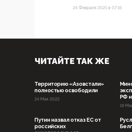
24 Февраля 2021 в 07:16
ЧИТАЙТЕ ТАК ЖЕ
Территорию «Азовстали»
Мин
полностью освободили
эксп
РФ н
24 Мая 2022
18 Ма
Путин назвал отказ ЕС от
Русл
российских
Бел