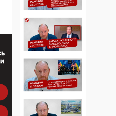
образовании
09:43, 01 Июня 2026
5G за счет здоровья
граждан: Минцифры
намерено отобрать у
регионов и
муниципалитетов право
защищать жилые дома
СЬ
и социальные объекты
ТИ
от ЭМИ
05:58, 26 Мая 2026
Роскомнадзор
освободили от борца с
деструктивным и
опасным контентом
07:39, 25 Мая 2026