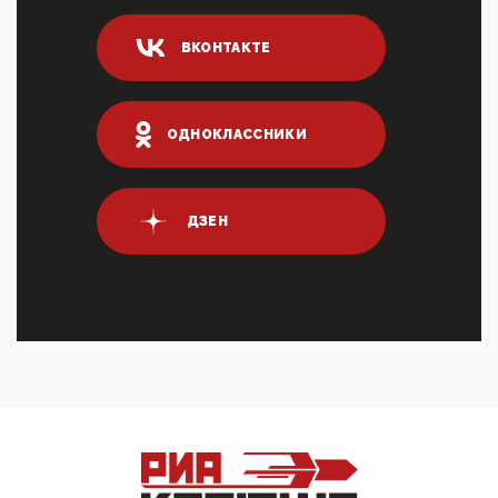
04:47, 10 Апреля 2026
ВКОНТАКТЕ
ИНН для переводов по СБП это первый шаг из
логических двухЗаполнение ИНН при любых
переводах по ...
03:35, 10 Апреля 2026
ОДНОКЛАССНИКИ
Суммарное вознаграждение менеджменту в 15
крупных банках по итогам 2025 года превысило 63
млрд руб. ...
03:01, 10 Апреля 2026
ДЗЕН
Террорист и убийца Буданов вальяжно сообщил,
что союзники просили Киев не наносить удары по
энергети...
01:54, 10 Апреля 2026
ПрезидентПутинвчера вечером обьявил
Пасхальное перемирие с 16 часов субботы до конца
дня Воскресен...
01:09, 10 Апреля 2026
Цифроконцлагерь работает только на
входМошенники активно пользуются аккаунтами на
Госуслугах уме...