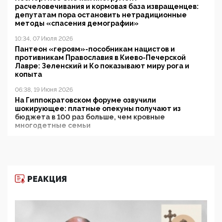
расчеловечивания и кормовая база извращенцев:
депутатам пора остановить нетрадиционные
методы «спасения демографии»
10:34, 07 Июля 2026
Пантеон «героям»-пособникам нацистов и
противникам Православия в Киево-Печерской
Лавре: Зеленский и Ко показывают миру рога и
копыта
06:38, 19 Июня 2026
На Гиппократовском форуме озвучили
шокирующее: платные опекуны получают из
бюджета в 100 раз больше, чем кровные
многодетные семьи
05:00, 13 Июня 2026
Разбор учебника Обществознания под редакцией
Медведева: суверенитет, традиционные ценности
и немного двоемыслия
РЕАКЦИЯ
11:53, 09 Июня 2026
Прокуратура наконец увидела экстремистскую
деятельность ИИТО ЮНЕСКО в России, но
цифроглобалисты продолжают определять
повестку в образовании