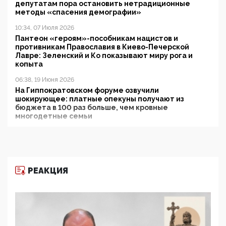
депутатам пора остановить нетрадиционные
методы «спасения демографии»
10:34, 07 Июля 2026
Пантеон «героям»-пособникам нацистов и
противникам Православия в Киево-Печерской
Лавре: Зеленский и Ко показывают миру рога и
копыта
06:38, 19 Июня 2026
На Гиппократовском форуме озвучили
шокирующее: платные опекуны получают из
бюджета в 100 раз больше, чем кровные
многодетные семьи
05:00, 13 Июня 2026
Разбор учебника Обществознания под редакцией
Медведева: суверенитет, традиционные ценности
и немного двоемыслия
РЕАКЦИЯ
11:53, 09 Июня 2026
Прокуратура наконец увидела экстремистскую
деятельность ИИТО ЮНЕСКО в России, но
цифроглобалисты продолжают определять
повестку в образовании