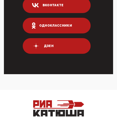
04:47, 10 Апреля 2026
ВКОНТАКТЕ
ИНН для переводов по СБП это первый шаг из
логических двухЗаполнение ИНН при любых
переводах по ...
03:35, 10 Апреля 2026
ОДНОКЛАССНИКИ
Суммарное вознаграждение менеджменту в 15
крупных банках по итогам 2025 года превысило 63
млрд руб. ...
03:01, 10 Апреля 2026
ДЗЕН
Террорист и убийца Буданов вальяжно сообщил,
что союзники просили Киев не наносить удары по
энергети...
01:54, 10 Апреля 2026
ПрезидентПутинвчера вечером обьявил
Пасхальное перемирие с 16 часов субботы до конца
дня Воскресен...
01:09, 10 Апреля 2026
Цифроконцлагерь работает только на
входМошенники активно пользуются аккаунтами на
Госуслугах уме...
12:01, 10 Апреля 2026