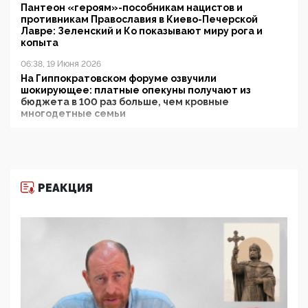
Пантеон «героям»-пособникам нацистов и
противникам Православия в Киево-Печерской
Лавре: Зеленский и Ко показывают миру рога и
копыта
06:38, 19 Июня 2026
На Гиппократовском форуме озвучили
шокирующее: платные опекуны получают из
бюджета в 100 раз больше, чем кровные
многодетные семьи
05:00, 13 Июня 2026
Разбор учебника Обществознания под редакцией
Медведева: суверенитет, традиционные ценности
и немного двоемыслия
РЕАКЦИЯ
11:53, 09 Июня 2026
Прокуратура наконец увидела экстремистскую
деятельность ИИТО ЮНЕСКО в России, но
цифроглобалисты продолжают определять
повестку в образовании
09:43, 01 Июня 2026
5G за счет здоровья граждан: Минцифры намерено
отобрать у регионов и муниципалитетов право
защищать жилые дома и социальные объекты от