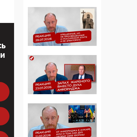
многодетные семьи
05:00, 13 Июня 2026
Разбор учебника
Обществознания под
редакцией Медведева:
СЬ
суверенитет,
традиционные
ТИ
ценности и немного
двоемыслия
11:53, 09 Июня 2026
Прокуратура наконец
увидела
экстремистскую
деятельность ИИТО
ЮНЕСКО в России, но
цифроглобалисты
продолжают
определять повестку в