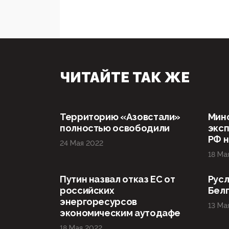
ЧИТАЙТЕ ТАК ЖЕ
Территорию «Азовстали»
Мин
полностью освободили
эксп
РФ н
24 Мая 2022
18 Ма
Путин назвал отказ ЕС от
Русл
российских
Бел
энергоресурсов
13 Ма
экономическим аутодафе
18 Мая 2022