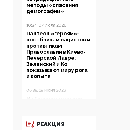
методы «спасения
демографии»
10:34, 07 Июля 2026
Пантеон «героям»-
пособникам нацистов и
противникам
Православия в Киево-
Печерской Лавре:
Зеленский и Ко
показывают миру рога
и копыта
06:38, 19 Июня 2026
На Гиппократовском
форуме озвучили
шокирующее: платные
опекуны получают из
бюджета в 100 раз
РЕАКЦИЯ
больше, чем кровные