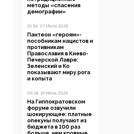
методы «спасения
демографии»
10:34, 07 Июля 2026
Пантеон «героям»-
пособникам нацистов и
противникам
Православия в Киево-
Печерской Лавре:
Зеленский и Ко
показывают миру рога
и копыта
06:38, 19 Июня 2026
На Гиппократовском
форуме озвучили
шокирующее: платные
опекуны получают из
бюджета в 100 раз
больше, чем кровные