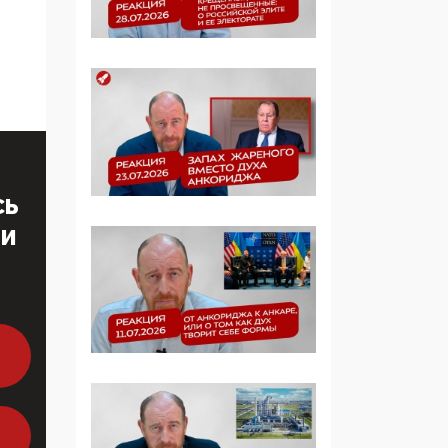
образовании
09:43, 01 Июня 2026
5G за счет здоровья
граждан: Минцифры
намерено отобрать у
регионов и
муниципалитетов право
защищать жилые дома
СЬ
и социальные объекты
ТИ
от ЭМИ
05:58, 26 Мая 2026
Роскомнадзор
освободили от борца с
деструктивным и
опасным контентом
07:39, 25 Мая 2026