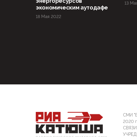
энергоресурсов
13 Ма
экономическим аутодафе
18 Мая 2022
СМИ "Б
2020 
СВЯЗ
УЧРЕД