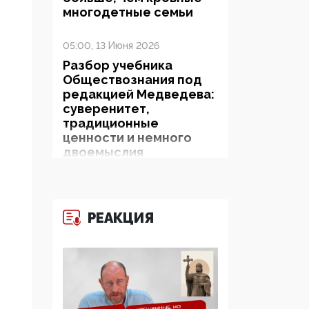
многодетные семьи
05:00, 13 Июня 2026
Разбор учебника
Обществознания под
редакцией Медведева:
суверенитет,
традиционные
ценности и немного
двоемыслия
11:53, 09 Июня 2026
Прокуратура наконец
РЕАКЦИЯ
увидела
экстремистскую
деятельность ИИТО
ЮНЕСКО в России, но
цифроглобалисты
продолжают
определять повестку в