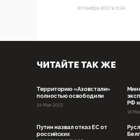
10 Ноября 2017 в 11:34
ЧИТАЙТЕ ТАК ЖЕ
Территорию «Азовстали»
Мин
полностью освободили
эксп
РФ н
24 Мая 2022
18 Ма
Путин назвал отказ ЕС от
Русл
российских
Бел