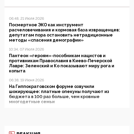
06:48, 21 Июля 2026
Посмертное ЭКО как инструмент
расчеловечивания и кормовая база извращенцев:
депутатам пора остановить нетрадиционные
методы «спасения демографии»
10:34, 07 Июля 2026
Пантеон «героям»-пособникам нацистов и
противникам Православия в Киево-Печерской
Лавре: Зеленский и Ко показывают миру рога и
копыта
06:38, 19 Июня 2026
На Гиппократовском форуме озвучили
шокирующее: платные опекуны получают из
бюджета в 100 раз больше, чем кровные
многодетные семьи
05:00, 13 Июня 2026
Разбор учебника Обществознания под редакцией
Медведева: суверенитет, традиционные ценности
и немного двоемыслия