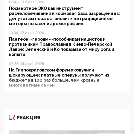
06:48, 21 Июля 2026
Посмертное ЭКО как инструмент
расчеловечивания и кормовая база извращенцев:
депутатам пора остановить нетрадиционные
методы «спасения демографии»
10:34, 07 Июля 2026
Пантеон «героям»-пособникам нацистов и
противникам Православия в Киево-Печерской
Лавре: Зеленский и Ко показывают миру рога и
копыта
06:38, 19 Июня 2026
На Гиппократовском форуме озвучили
шокирующее: платные опекуны получают из
бюджета в 100 раз больше, чем кровные
многодетные семьи
05:00, 13 Июня 2026
Разбор учебника Обществознания под редакцией
Медведева: суверенитет, традиционные ценности
и немного двоемыслия
РЕАКЦИЯ
11:53, 09 Июня 2026
Прокуратура наконец увидела экстремистскую
деятельность ИИТО ЮНЕСКО в России, но