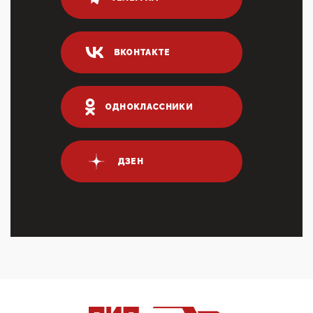
80% сирийцев в ФРГ должны вернуться на родину.
Он это ...
04:47, 10 Апреля 2026
ВКОНТАКТЕ
ИНН для переводов по СБП это первый шаг из
логических двухЗаполнение ИНН при любых
переводах по ...
03:35, 10 Апреля 2026
ОДНОКЛАССНИКИ
Суммарное вознаграждение менеджменту в 15
крупных банках по итогам 2025 года превысило 63
млрд руб. ...
03:01, 10 Апреля 2026
ДЗЕН
Террорист и убийца Буданов вальяжно сообщил,
что союзники просили Киев не наносить удары по
энергети...
01:54, 10 Апреля 2026
ПрезидентПутинвчера вечером обьявил
Пасхальное перемирие с 16 часов субботы до конца
дня Воскресен...
01:09, 10 Апреля 2026
Цифроконцлагерь работает только на
входМошенники активно пользуются аккаунтами на