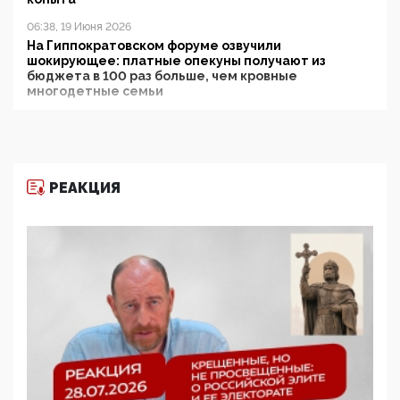
06:38, 19 Июня 2026
На Гиппократовском форуме озвучили
шокирующее: платные опекуны получают из
бюджета в 100 раз больше, чем кровные
многодетные семьи
05:00, 13 Июня 2026
Разбор учебника Обществознания под редакцией
Медведева: суверенитет, традиционные ценности
и немного двоемыслия
РЕАКЦИЯ
11:53, 09 Июня 2026
Прокуратура наконец увидела экстремистскую
деятельность ИИТО ЮНЕСКО в России, но
цифроглобалисты продолжают определять
повестку в образовании
09:43, 01 Июня 2026
5G за счет здоровья граждан: Минцифры намерено
отобрать у регионов и муниципалитетов право
защищать жилые дома и социальные объекты от
ЭМИ
05:58, 26 Мая 2026
Роскомнадзор освободили от борца с