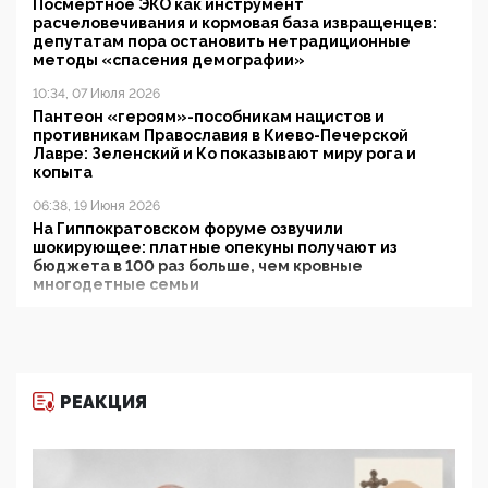
Посмертное ЭКО как инструмент
расчеловечивания и кормовая база извращенцев:
депутатам пора остановить нетрадиционные
методы «спасения демографии»
10:34, 07 Июля 2026
Пантеон «героям»-пособникам нацистов и
противникам Православия в Киево-Печерской
Лавре: Зеленский и Ко показывают миру рога и
копыта
06:38, 19 Июня 2026
На Гиппократовском форуме озвучили
шокирующее: платные опекуны получают из
бюджета в 100 раз больше, чем кровные
многодетные семьи
05:00, 13 Июня 2026
Разбор учебника Обществознания под редакцией
Медведева: суверенитет, традиционные ценности
и немного двоемыслия
РЕАКЦИЯ
11:53, 09 Июня 2026
Прокуратура наконец увидела экстремистскую
деятельность ИИТО ЮНЕСКО в России, но
цифроглобалисты продолжают определять