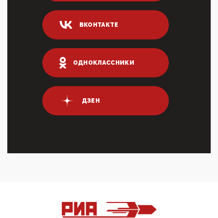
Он это ...
04:47, 10 Апреля 2026
ВКОНТАКТЕ
ИНН для переводов по СБП это первый шаг из
логических двухЗаполнение ИНН при любых
переводах по ...
03:35, 10 Апреля 2026
ОДНОКЛАССНИКИ
Суммарное вознаграждение менеджменту в 15
крупных банках по итогам 2025 года превысило 63
млрд руб. ...
03:01, 10 Апреля 2026
ДЗЕН
Террорист и убийца Буданов вальяжно сообщил,
что союзники просили Киев не наносить удары по
энергети...
01:54, 10 Апреля 2026
ПрезидентПутинвчера вечером обьявил
Пасхальное перемирие с 16 часов субботы до конца
дня Воскресен...
01:09, 10 Апреля 2026
Цифроконцлагерь работает только на
входМошенники активно пользуются аккаунтами на
Госуслугах уме...