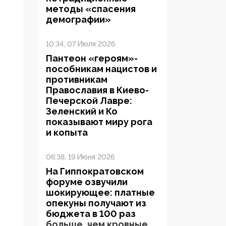
методы «спасения
демографии»
10:34, 07 Июля 2026
Пантеон «героям»-
пособникам нацистов и
противникам
Православия в Киево-
Печерской Лавре:
Зеленский и Ко
показывают миру рога
и копыта
06:38, 19 Июня 2026
На Гиппократовском
форуме озвучили
шокирующее: платные
опекуны получают из
бюджета в 100 раз
больше, чем кровные