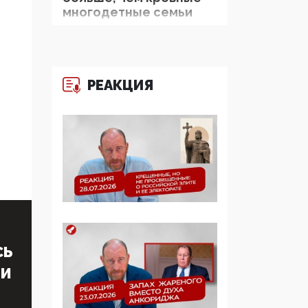
многодетные семьи
05:00, 13 Июня 2026
Разбор учебника
Обществознания под
РЕАКЦИЯ
редакцией Медведева:
суверенитет,
традиционные
ценности и немного
двоемыслия
11:53, 09 Июня 2026
Прокуратура наконец
увидела
экстремистскую
деятельность ИИТО
СЬ
ЮНЕСКО в России, но
ТИ
цифроглобалисты
продолжают
определять повестку в