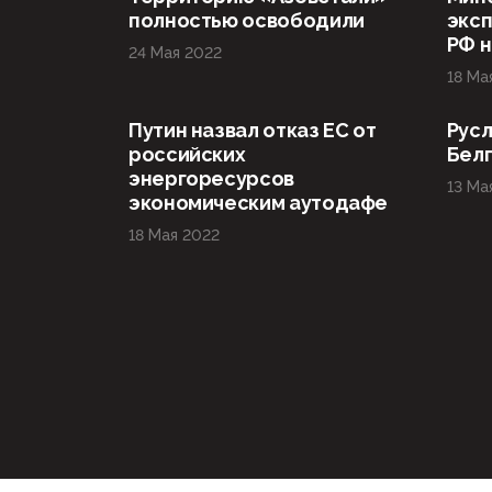
полностью освободили
эксп
РФ н
24 Мая 2022
18 Ма
Путин назвал отказ ЕС от
Русл
российских
Бел
энергоресурсов
13 Ма
экономическим аутодафе
18 Мая 2022