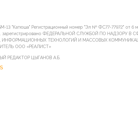
М-13 "Катюша" Регистрационный номер "Эл № ФС77-77972" от 6 
г. зарегистрировано ФЕДЕРАЛЬНОЙ СЛУЖБОЙ ПО НАДЗОРУ В С
И, ИНФОРМАЦИОННЫХ ТЕХНОЛОГИЙ И МАССОВЫХ КОММУНИКА
ИТЕЛЬ ООО «РЕАЛИСТ»
ЫЙ РЕДАКТОР ЦЫГАНОВ А.Б.
S