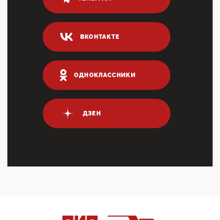
80% сирийцев в ФРГ должны вернуться на родину.
Он это ...
04:47, 10 Апреля 2026
ВКОНТАКТЕ
ИНН для переводов по СБП это первый шаг из
логических двухЗаполнение ИНН при любых
переводах по ...
03:35, 10 Апреля 2026
ОДНОКЛАССНИКИ
Суммарное вознаграждение менеджменту в 15
крупных банках по итогам 2025 года превысило 63
млрд руб. ...
03:01, 10 Апреля 2026
ДЗЕН
Террорист и убийца Буданов вальяжно сообщил,
что союзники просили Киев не наносить удары по
энергети...
01:54, 10 Апреля 2026
ПрезидентПутинвчера вечером обьявил
Пасхальное перемирие с 16 часов субботы до конца
дня Воскресен...
01:09, 10 Апреля 2026
Цифроконцлагерь работает только на
входМошенники активно пользуются аккаунтами на