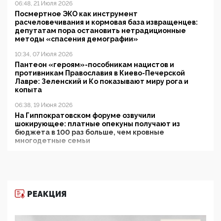
06:48, 21 Июля 2026
Посмертное ЭКО как инструмент
расчеловечивания и кормовая база извращенцев:
депутатам пора остановить нетрадиционные
методы «спасения демографии»
10:34, 07 Июля 2026
Пантеон «героям»-пособникам нацистов и
противникам Православия в Киево-Печерской
Лавре: Зеленский и Ко показывают миру рога и
копыта
06:38, 19 Июня 2026
На Гиппократовском форуме озвучили
шокирующее: платные опекуны получают из
бюджета в 100 раз больше, чем кровные
многодетные семьи
05:00, 13 Июня 2026
Разбор учебника Обществознания под редакцией
Медведева: суверенитет, традиционные ценности
и немного двоемыслия
РЕАКЦИЯ
11:53, 09 Июня 2026
Прокуратура наконец увидела экстремистскую
деятельность ИИТО ЮНЕСКО в России, но