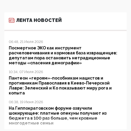
ЛЕНТА НОВОСТЕЙ
06:48, 21 Июля 2026
Посмертное ЭКО как инструмент
расчеловечивания и кормовая база извращенцев:
депутатам пора остановить нетрадиционные
методы «спасения демографии»
10:34, 07 Июля 2026
Пантеон «героям»-пособникам нацистов и
противникам Православия в Киево-Печерской
Лавре: Зеленский и Ко показывают миру рога и
копыта
06:38, 19 Июня 2026
На Гиппократовском форуме озвучили
шокирующее: платные опекуны получают из
бюджета в 100 раз больше, чем кровные
многодетные семьи