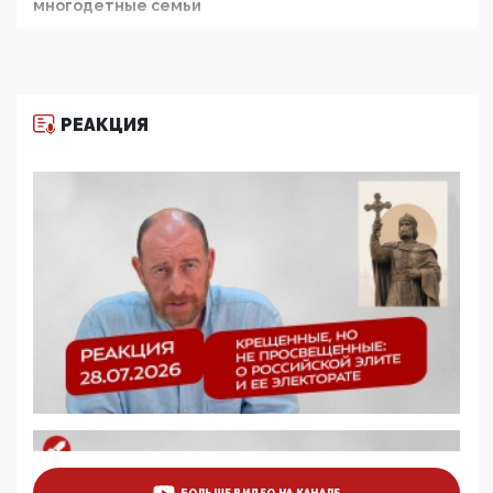
многодетные семьи
05:00, 13 Июня 2026
Разбор учебника Обществознания под редакцией
Медведева: суверенитет, традиционные ценности
и немного двоемыслия
РЕАКЦИЯ
11:53, 09 Июня 2026
Прокуратура наконец увидела экстремистскую
деятельность ИИТО ЮНЕСКО в России, но
цифроглобалисты продолжают определять
повестку в образовании
09:43, 01 Июня 2026
5G за счет здоровья граждан: Минцифры намерено
отобрать у регионов и муниципалитетов право
защищать жилые дома и социальные объекты от
ЭМИ
05:58, 26 Мая 2026
Роскомнадзор освободили от борца с
деструктивным и опасным контентом
07:39, 25 Мая 2026
Манифест против семьи и традиционных
ценностей: «Новые люди» поднимают электорат
БОЛЬШЕ ВИДЕО НА КАНАЛЕ