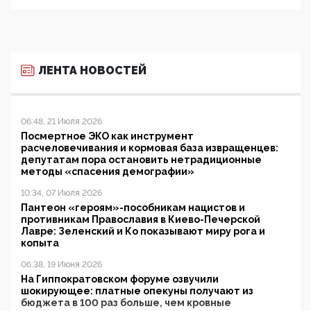
ЛЕНТА НОВОСТЕЙ
06:48, 21 Июля 2026
Посмертное ЭКО как инструмент
расчеловечивания и кормовая база извращенцев:
депутатам пора остановить нетрадиционные
методы «спасения демографии»
10:34, 07 Июля 2026
Пантеон «героям»-пособникам нацистов и
противникам Православия в Киево-Печерской
Лавре: Зеленский и Ко показывают миру рога и
копыта
06:38, 19 Июня 2026
На Гиппократовском форуме озвучили
шокирующее: платные опекуны получают из
бюджета в 100 раз больше, чем кровные